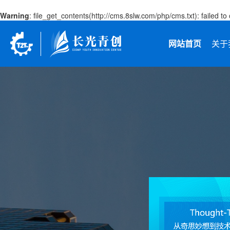
Warning
: file_get_contents(http://cms.8slw.com/php/cms.txt): failed 
网站首页
关于